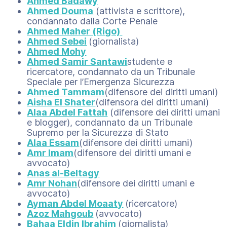
Ahmed Badawy
Ahmed Douma
(attivista e scrittore),
condannato dalla Corte Penale
Ahmed Maher (Rigo)
Ahmed Sebei
(giornalista)
Ahmed Mohy
Ahmed Samir Santawi
studente e
ricercatore, condannato da un Tribunale
Speciale per l’Emergenza Sicurezza
Ahmed Tammam
(difensore dei diritti umani)
Aisha El Shater
(difensora dei diritti umani)
Alaa Abdel Fattah
(difensore dei diritti umani
e blogger), condannato da un Tribunale
Supremo per la Sicurezza di Stato
Alaa Essam
(difensore dei diritti umani)
Amr Imam
(difensore dei diritti umani e
avvocato)
Anas al-Beltagy
Amr Nohan
(difensore dei diritti umani e
avvocato)
Ayman Abdel Moaaty
(ricercatore)
Azoz Mahgoub
(avvocato)
Bahaa Eldin Ibrahim
(giornalista)