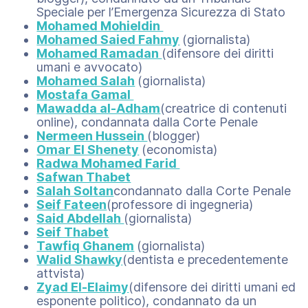
Speciale per l’Emergenza Sicurezza di Stato
Mohamed Mohieldin
Mohamed Saied Fahmy
(giornalista)
Mohamed Ramadan
(difensore dei diritti
umani e avvocato)
Mohamed Salah
(giornalista)
Mostafa Gamal
Mawadda al-Adham
(creatrice di contenuti
online), condannata dalla Corte Penale
Nermeen Hussein
(blogger)
Omar El Shenety
(economista)
Radwa Mohamed Farid
Safwan Thabet
Salah Soltan
condannato dalla Corte Penale
Seif Fateen
(professore di ingegneria)
Said Abdellah
(giornalista)
Seif Thabet
Tawfiq Ghanem
(giornalista)
Walid Shawky
(dentista e precedentemente
attvista)
Zyad El-Elaimy
(difensore dei diritti umani ed
esponente politico), condannato da un