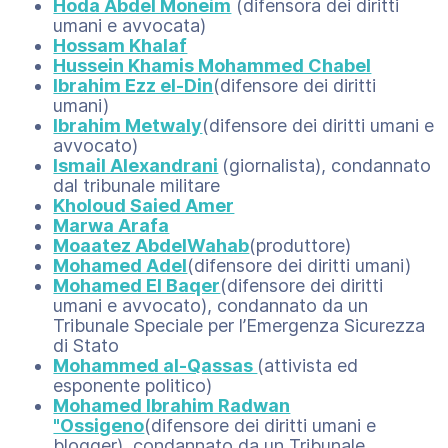
Hoda Abdel Moneim
(difensora dei diritti
umani e avvocata)
Hossam Khalaf
Hussein Khamis Mohammed Chabel
Ibrahim Ezz el-Din
(difensore dei diritti
umani)
Ibrahim Metwaly
(difensore dei diritti umani e
avvocato)
Ismail Alexandrani
(giornalista), condannato
dal tribunale militare
Kholoud Saied Amer
Marwa Arafa
Moaatez AbdelWahab
(produttore)
Mohamed Adel
(difensore dei diritti umani)
Mohamed El Baqer
(difensore dei diritti
umani e avvocato), condannato da un
Tribunale Speciale per l’Emergenza Sicurezza
di Stato
Mohammed al-Qassas
(attivista ed
esponente politico)
Mohamed Ibrahim Radwan
"Ossigeno
(difensore dei diritti umani e
blogger), condannato da un Tribunale