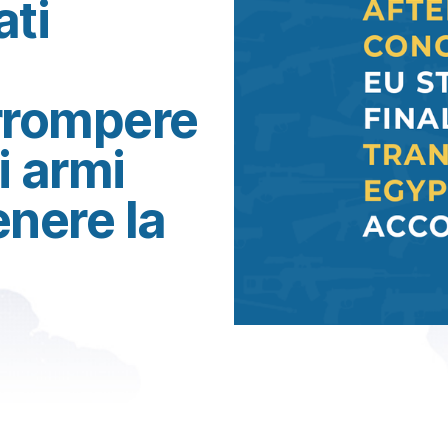
ati
errompere
i armi
enere la