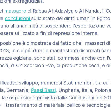
zioni extragiudiziali.
el
massacro
di Rabaa Al-Adawiya e Al Nahda, il Co
le
conclusioni
sullo stato dei diritti umani in Egitto
o all'unanimità di sospendere l'esportazione vers
sere utilizzato a fini di repressione interna.
sposizione è dimostrata dal fatto che i massacri d
13, in cui più di mille manifestanti disarmati han
rezza egiziane, sono stati commessi anche con l'us
ncia, di CZ Scorpion Evo, di produzione ceca, e di f
icativo sviluppo, numerosi Stati membri, tra cui 
ia, Germania,
Paesi Bassi
, Ungheria, Italia, Polon
 la sospensione prevista dalle Conclusioni del 2
il trasferimento di materiale bellico e tecnologie