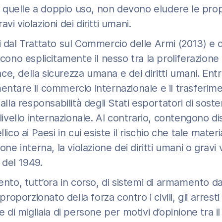
quelle a doppio uso, non devono eludere le prop
ravi violazioni dei diritti umani.
nciti dal Trattato sul Commercio delle Armi (2013) 
o esplicitamente il nesso tra la proliferazione d
ce, della sicurezza umana e dei diritti umani. E
entare il commercio internazionale e il trasferim
 alla responsabilità degli Stati esportatori di sos
 livello internazionale. Al contrario, contengono di
llico ai Paesi in cui esiste il rischio che tale mate
one interna, la violazione dei diritti umani o gravi v
 del 1949.
ento, tutt’ora in corso, di sistemi di armamento dai
sproporzionato della forza contro i civili, gli arresti
e di migliaia di persone per motivi d’opinione tra il 