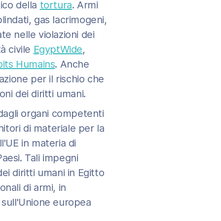
tico della
tortura
. Armi
blindati, gas lacrimogeni,
e nelle violazioni dei
à civile
EgyptWide
,
oits Humains
. Anche
ione per il rischio che
i dei diritti umani.
dagli organi competenti
itori di materiale per la
l'UE in materia di
Paesi. Tali impegni
ei diritti umani in Egitto
nali di armi, in
o sull'Unione europea