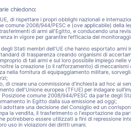
arie chiedono:
'UE, di rispettare i propri obblighi nazionali e internazi
one comune 2008/944/PESC e (ove applicabile) della le
 trasferimenti di armi all'Egitto, e conducendo una revi
nza in vigore per garantire l’efficacia del monitoraggi
 degli Stati membri dell'UE che hanno esportato armi in 
 standard di trasparenza creando organismi di accertam
mproprio di tali armi e sul loro possibile impiego nelle v
inoltre la creazione (o il rafforzamento) di meccanismi
nza nella fornitura di equipaggiamento militare, sorvegl
rzi;
, di creare una commissione d'inchiesta ad hoc ai sens
amento dell'Unione europea (TFUE) per indagare sull’i
ella Posizione comune 2008/944/PESC da parte degli S
armamento in Egitto dalla sua emissione ad oggi;
 di adottare una decisione del Consiglio ed un corrisp
pa la vendita, il trasferimento o l'esportazione da par
che potrebbero essere utilizzati a fini di repressione inte
ro uso in violazioni dei diritti umani.