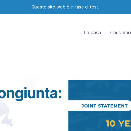
Questo sito web è in fase di test.
La casa
Chi siamo
ongiunta: