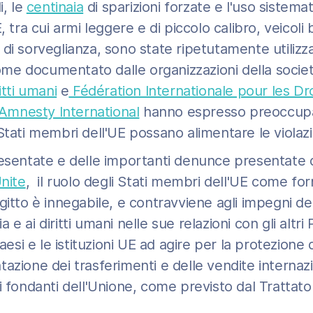
i, le
centinaia
di sparizioni forzate e l'uso sistema
, tra cui armi leggere e di piccolo calibro, veicoli 
di sorveglianza, sono state ripetutamente utilizzat
 come documentato dalle organizzazioni della societ
itti umani
e
Fédération Internationale pour les Dr
Amnesty International
hanno espresso preoccupaz
Stati membri dell'UE possano alimentare le violazion
resentate e delle importanti denunce presentate 
nite
, il ruolo degli Stati membri dell'UE come forn
gitto è innegabile, e contravviene agli impegni del
e ai diritti umani nelle sue relazioni con gli altri 
aesi e le istituzioni UE ad agire per la protezione d
azione dei trasferimenti e delle vendite internazio
i fondanti dell'Unione, come previsto dal Trattat